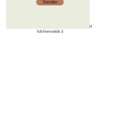
Senden
Hast du Fragen? Dann melde dich doch bei mir!
Ich freu mich :)